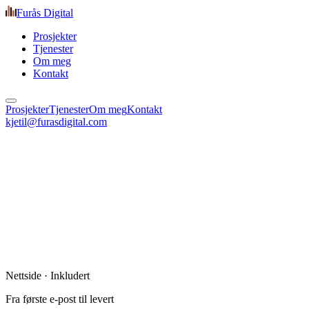
Furås Digital
Prosjekter
Tjenester
Om meg
Kontakt
Prosjekter
Tjenester
Om meg
Kontakt
kjetil@furasdigital.com
Nettside · Inkludert
Fra første e-post til levert