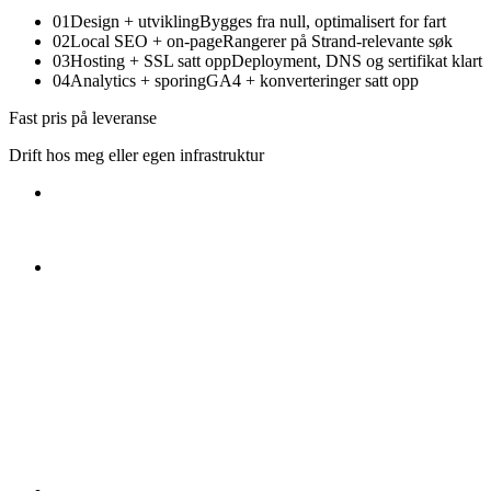
01
Design + utvikling
Bygges fra null, optimalisert for fart
02
Local SEO + on-page
Rangerer på Strand-relevante søk
03
Hosting + SSL satt opp
Deployment, DNS og sertifikat klart
04
Analytics + sporing
GA4 + konverteringer satt opp
Fast pris på leveranse
Drift hos meg eller egen infrastruktur
0
+
0
01